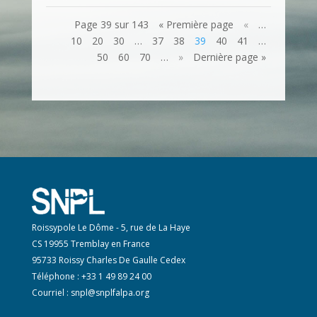
Page 39 sur 143
« Première page
«
…
10
20
30
…
37
38
39
40
41
…
50
60
70
…
»
Dernière page »
Roissypole Le Dôme - 5, rue de La Haye
CS 19955 Tremblay en France
95733 Roissy Charles De Gaulle Cedex
Téléphone : +33 1 49 89 24 00
Courriel :
snpl@snplfalpa.org