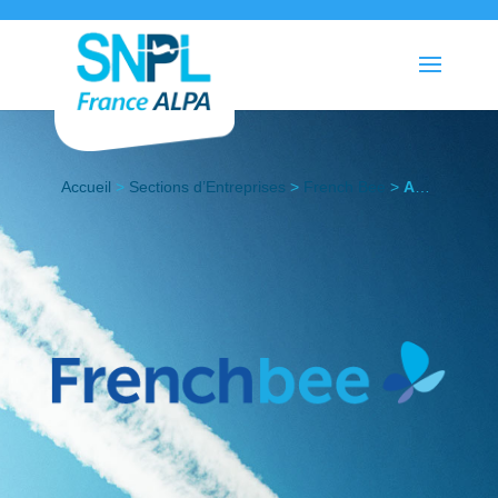
Accueil
>
Sections d’Entreprises
>
French Bee
>
Actualités