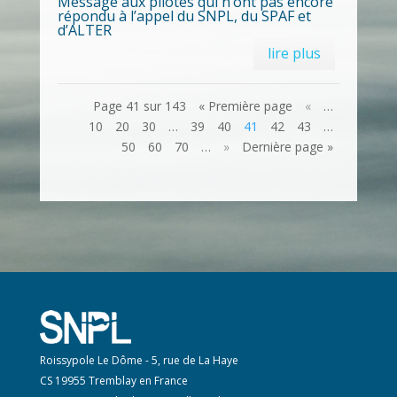
Message aux pilotes qui n’ont pas encore
répondu à l’appel du SNPL, du SPAF et
d’ALTER
lire plus
Page 41 sur 143
« Première page
«
…
10
20
30
…
39
40
41
42
43
…
50
60
70
…
»
Dernière page »
Roissypole Le Dôme - 5, rue de La Haye
CS 19955 Tremblay en France