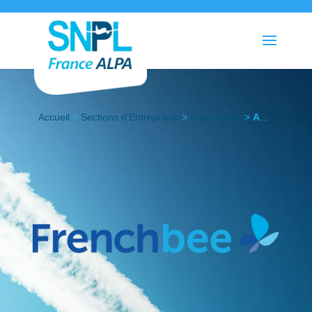
Accueil
>
Sections d’Entreprises
>
French Bee
>
Actualités