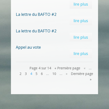
lire plus
La lettre du BAFTO #2
lire plus
La lettre du BAFTO #2
lire plus
Appel au vote
lire plus
Page 4 sur 14
« Première page
«
…
2
3
4
5
6
…
10
…
»
Dernière page
»