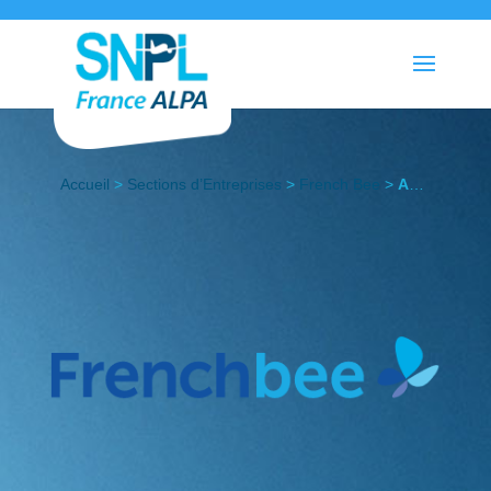
Accueil
>
Sections d’Entreprises
>
French Bee
>
Actualités