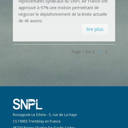
représentants syndicaux du SNPL Air France ont
approuvé à 97% une motion permettant de
négocier le déplafonnement de la limite actuelle
de 40 avions.
lire plus
Page 1 sur 2
1
2
»
Roissypole Le Dôme - 5, rue de La Haye
CS 19955 Tremblay en France
95733 Roissy Charles De Gaulle Cedex