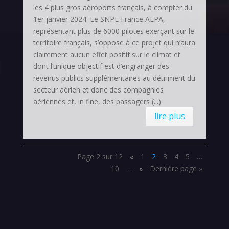
les 4 plus gros aéroports français, à compter du
1er janvier 2024. Le SNPL France ALPA,
représentant plus de 6000 pilotes exerçant sur le
territoire français, s’oppose à ce projet qui n’aura
clairement aucun effet positif sur le climat et
dont l’unique objectif est d’engranger des
revenus publics supplémentaires au détriment du
secteur aérien et donc des compagnies
aériennes et, in fine, des passagers (...)
lire plus
Page 2 sur 12
«
1
2
3
4
5
…
10
…
»
Dernière page »