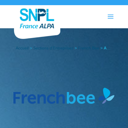
Accueil
>
Sections d’Entreprises
>
French Bee
>
Actualités